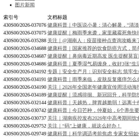
图片新闻
索引号
文档标题
430S00/2026-037076
健康科普｜中医说小暑：清心解暑，“清淡
430S00/2026-037075
健康提醒｜梅雨季来袭，家里藏霉死角快
430S00/2026-035288
关注｜@湖南人：疫苗接种点查询攻略来
430S00/2026-034688
健康科普｜国家推荐的饮食防癌方式，简
430S00/2026-034687
健康提醒｜鼻病毒近期高发 医生提醒莫盲
430S00/2026-034686
健康科普｜夏季湿气易缠身，收好3张“生
430S00/2026-034192
专题｜安全生产月：识别安全标志 筑牢生
430S00/2026-034191
健康科普｜雨季来临，皮肤反复瘙痒怎么
430S00/2026-034190
关注｜2026年全国老年健康宣传周活动
430S00/2026-034189
健康提醒｜流感徘徊、新冠回升，科学防
430S00/2026-032144
健康科普｜天越热，脾胃越脆弱！远离十
430S00/2026-030742
健康科普｜今日芒种，仲夏始，6个养生
430S00/2026-030737
关注｜湖南疾控发布2026年中高考期间饮
430S00/2026-029752
关注｜“码”上健康，就这么好办！
430S00/2026-029749
健康科普｜科学调适考前焦虑 专家支招如