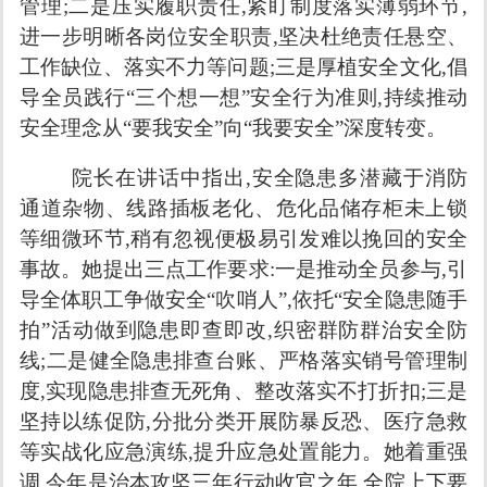
管理;二是压实履职责任,紧盯制度落实薄弱环节,
进一步明晰各岗位安全职责,坚决杜
绝责任悬空、
工作缺位、落实不力等问题;三是厚植安全文化,倡
导全员践行“三个想一想”安全行为准则,持续推动
安全理念从“要我安全”向“我要安全”深度转变。
院长在讲话中指出,安全隐患多潜藏于消防
通道杂物、线路插板老化、危化品储存柜未上锁
等细微环节,稍有忽视便极易引发难以挽回的安全
事故。她提出三点工作要求:一是推动全员参与,引
导全体职工争做安全“吹哨人”,依托“安全隐患随手
拍”活动做到隐患即查即改,织密群防群治安全防
线;二是健全隐患排查台账、严格落实销号管理制
度,实现隐患排查无死角、整改落实不打折扣;三是
坚持以练促防,分批分类开展防暴反恐、医疗急救
等实战化应急演练,提升应急处置能力。她着重强
调,今年是治本攻坚三年行动收官之年,全院上下要